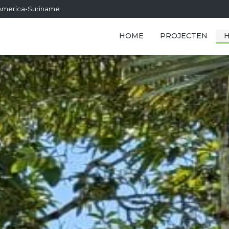
h America-Suriname
HOME
PROJECTEN
H