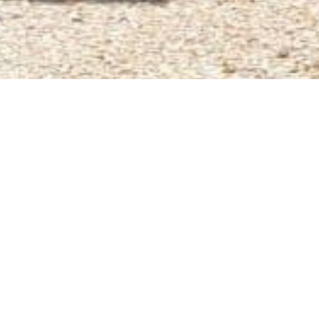
VE
acca Misgunst nabij
is gelegen aan de
50 km gelegen van het
st een vroegere
 voedsel gewassen
8 werd de plantage als
chalige landbouw