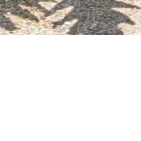
SARCA-CO
SARCA-COVE: een rustiek plekke te Saram
Groningen de hoofdplaats van Saramacca 
geasfalteerde Misgunstweg op ongeveer 
centrum van Paramaribo. Historie: Misgun
plantage van ongeveer 215ha., waar men
verbouwde voor de locale markt Rond 182
verlaten geregistreerd en werd de groots