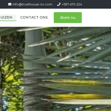
info@trusthouse-nv.com
+597 470-224
UIZEN
CONTACT ONS
Boek nu